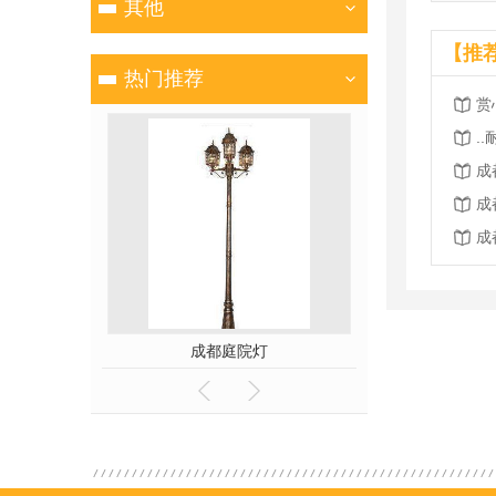
其他
【推
热门推荐
赏
.
成
成
成
灯
成都庭院灯
成都高