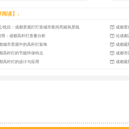
荐阅读】↓
心悦目：成都景观灯打造城市夜间亮丽风景线
成都景
.耐用：成都高杆灯质量分析
论成都
都城市景观中的高杆灯装饰
成都庭
都高杆灯的节能环保特点
成都市
都高杆灯的设计与应用
成都庭
杆灯
成都太阳能路灯厂家