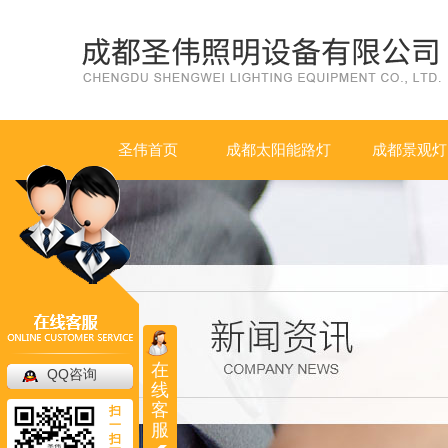
圣伟首页
成都太阳能路灯
成都景观灯
在
QQ咨询
线
客
扫
一
服
扫