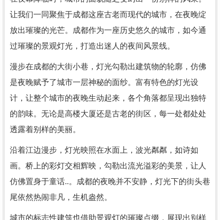
让我们一同聚焦于成都这座古老而现代的城市，在夜晚绽
放出璀璨的光芒。成都作为一座历史悠久的城市，如今通
过璀璨的景观灯光，打造出迷人的夜间风景线。
漫步在成都的大街小巷，灯光勾勒出建筑物的轮廓，仿佛
是夜晚赋予了城市一层神秘的面纱。富有特色的灯光设
计，让整个城市的夜晚生动起来，各个角落都呈现出独特
的韵味。无论是高楼大厦还是古老的街区，每一处都处处
透露着别样的美丽。
沿着江边漫步，灯光映照在水面上，波光粼粼，如诗如
画。桥上的彩灯交相辉映，勾勒出流光溢彩的美景，让人
仿佛置身于童话..。成都的夜晚并不安静，灯光下的街头巷
尾依然热闹非凡，生机盎然。
城市的标志性建筑也借助景观灯的璀璨点缀，展现出别样