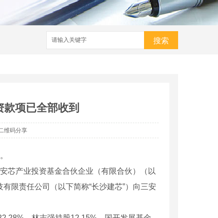
搜索
增资款项已全部收到
二维码分享
展。
江安芯产业投资基金合伙企业（有限合伙）（以
科技有限责任公司（以下简称“长沙建芯”）向三安
.28%，林志强持股12.15%，国开发展基金