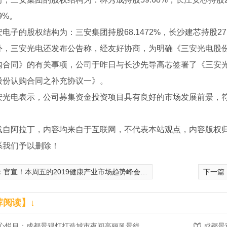
9%。
电子的股权结构为：三安集团持股68.1472%，长沙建芯持股27.
外，三安光电还发布公告称，经友好协商，为明确《三安光电股
购合同》的有关事项，公司于昨日与长沙先导高芯签署了《三安
股份认购合同之补充协议一》。
安光电表示，公司募集资金投资项目具有良好的市场发展前景，
载自阿拉丁，内容均来自于互联网，不代表本站观点，内容版权
系我们予以删除！
成都太阳能路灯厂家
：
官宣！本周五的2019健康产业市场趋势峰会，他们都来了！
下一篇
荐阅读】↓
心悦目：成都景观灯打造城市夜间亮丽风景线
成都景