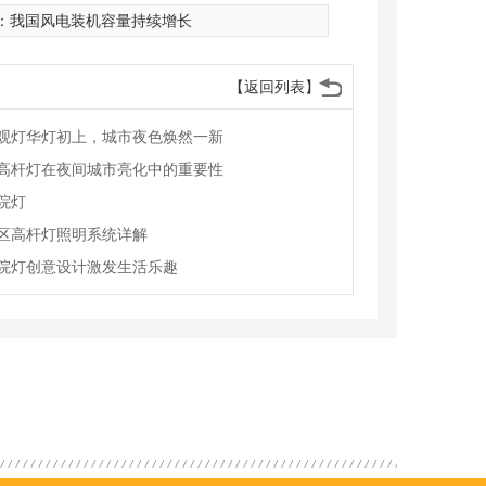
：
我国风电装机容量持续增长
【返回列表】
观灯华灯初上，城市夜色焕然一新
高杆灯在夜间城市亮化中的重要性
院灯
区高杆灯照明系统详解
院灯创意设计激发生活乐趣
高杆灯
成都太阳能路灯厂家