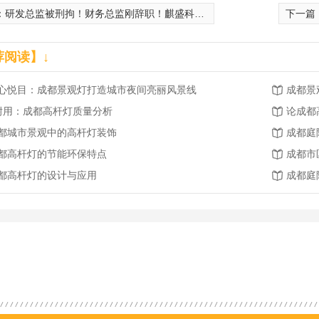
：
研发总监被刑拘！财务总监刚辞职！麒盛科技生变？
下一篇
荐阅读】↓
心悦目：成都景观灯打造城市夜间亮丽风景线
成都景
.耐用：成都高杆灯质量分析
论成都
都城市景观中的高杆灯装饰
成都庭
都高杆灯的节能环保特点
成都市
都高杆灯的设计与应用
成都庭
观灯
成都庭院灯
成都